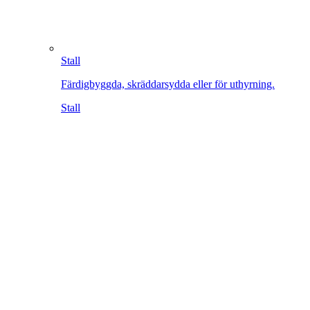
Stall
Färdigbyggda, skräddarsydda eller för uthyrning.
Stall