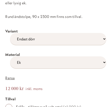
000 kr
eller lyxig ek.
Rund ändstolpe, 90 x 2300 mm finns som tillval.
Variant
Material
Rensa
12 000
kr
inkl. moms
Tillval
Fallås
Antal
Fallås – tillämpas på valt antal
(+1 000 kr)