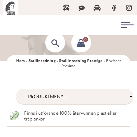
0
Hem
•
Stallinredning
•
Stallinredning Prestige
•
Boxfront
Proxima
/produkter/
produkter
Finns i utförande 100% återvunnen plast eller
träplankor