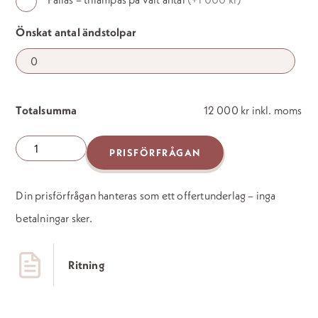
ändstolpar
Önskat antal ändstolpar
(×2
450 kr)
Totalsumma
12 000 kr inkl. moms
Boxfront
PRISFÖRFRÅGAN
Proxima
mängd
Din prisförfrågan hanteras som ett offertunderlag – inga
betalningar sker.
Ritning