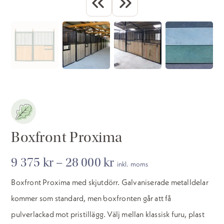
Boxfront Proxima
Prisintervall:
9 375
kr
–
28 000
kr
inkl. moms
9
Boxfront Proxima med skjutdörr. Galvaniserade metalldelar
375 kr
kommer som standard, men boxfronten går att få
till
28
pulverlackad mot pristillägg. Välj mellan klassisk furu, plast