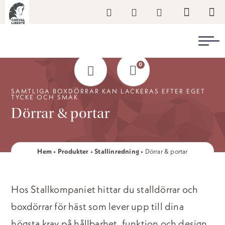
0
SAMTLIGA BOXDÖRRAR KAN LACKERAS EFTER EGET
TYCKE OCH SMAK
Dörrar & portar
Hem
•
Produkter
•
Stallinredning
•
Dörrar & portar
Hos Stallkompaniet hittar du stalldörrar och
boxdörrar för häst som lever upp till dina
högsta krav på hållbarhet, funktion och design.