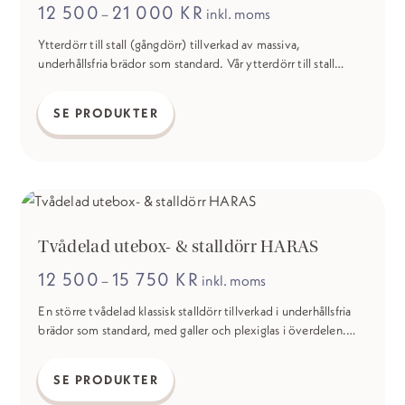
12 500
21 000
KR
Prisintervall:
–
inkl. moms
12
500 kr
Ytterdörr till stall (gångdörr) tillverkad av massiva,
till
underhållsfria brädor som standard. Vår ytterdörr till stall
21
000 kr
levereras komplett med lås, nycklar och handtag.
Den
här
SE PRODUKTER
produkten
har
flera
varianter.
De
Tvådelad utebox- & stalldörr HARAS
olika
12 500
15 750
KR
Prisintervall:
–
inkl. moms
alternativen
12
500 kr
kan
En större tvådelad klassisk stalldörr tillverkad i underhållsfria
till
brädor som standard, med galler och plexiglas i överdelen.
väljas
15
750 kr
Varmförzinkningen kan målas i valfri RAL-färg och kommer som
Den
på
varmgalvaniserade stålprofiler som standard. Vår tvådelade
här
SE PRODUKTER
produktsidan
stalldörr finns som vänster respektive högerhängd, bilden visar
produkten