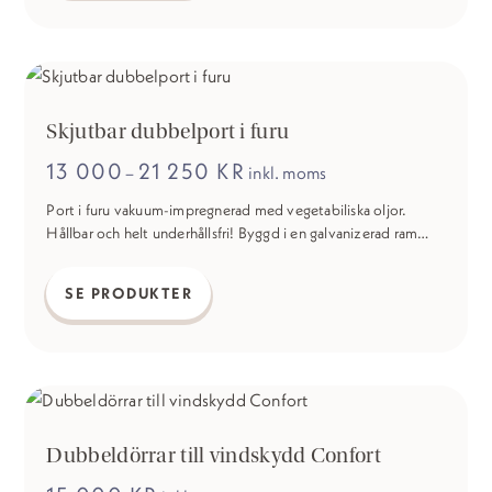
vänsterhängd. Karmyttermått: 1360 x 2350mm.
har
flera
varianter.
De
Skjutbar dubbelport i furu
olika
13 000
21 250
KR
Prisintervall:
–
inkl. moms
alternativen
13
000 kr
kan
Port i furu vakuum-impregnerad med vegetabiliska oljor.
till
Hållbar och helt underhållsfri! Byggd i en galvanizerad ram
väljas
21
250 kr
med beslag och hakregellås.
Den
på
här
SE PRODUKTER
produktsidan
produkten
har
flera
varianter.
De
Dubbeldörrar till vindskydd Confort
olika