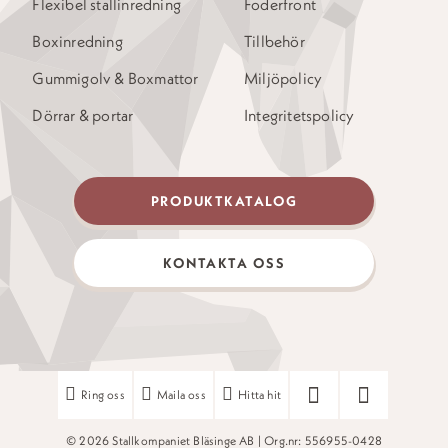
Flexibel stallinredning
Foderfront
Boxinredning
Tillbehör
Gummigolv & Boxmattor
Miljöpolicy
Dörrar & portar
Integritetspolicy
PRODUKTKATALOG
KONTAKTA OSS
Ring oss
Maila oss
Hitta hit
© 2026 Stallkompaniet Bläsinge AB | Org.nr: 556955-0428