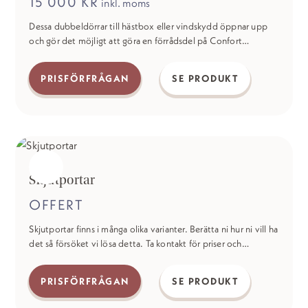
15 000
KR
inkl. moms
alternativen
kan
Dessa dubbeldörrar till hästbox eller vindskydd öppnar upp
och gör det möjligt att göra en förrådsdel på Confort
väljas
Uteboxar eller på Confort väderskydd. Dörrarna består av
på
samma underhållsfria material som dessa. Dubbeldörrar till
PRISFÖRFRÅGAN
SE PRODUKT
produktsidan
hästbox är en praktisk lösning när du vill utnyttja vindskyddet
maximalt eller skapa rymd och öka tillgängligheten i boxen.
Skjutportar
OFFERT
Skjutportar finns i många olika varianter. Berätta ni hur ni vill ha
det så försöket vi lösa detta. Ta kontakt för priser och
materialval.
PRISFÖRFRÅGAN
SE PRODUKT