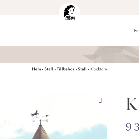
Fr
Hem
•
Stall
•
Tillbehör
•
Stall
•
Klocktorn
K
9 