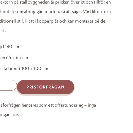
ocktorn på stallbyggnaden är pricken över i:t och tillför en
k detalj som aldrig går ur tiden, så att säga. Vårt klocktorn
raditionell stil, klätt i kopparplåt och kan monteras på de
tak.
jd 180 cm
en 65 x 65 cm
rsta bredd 100 x 100 cm
orn
PRISFÖRFRÅGAN
d
isförfrågan hanteras som ett offertunderlag – inga
ingar sker.