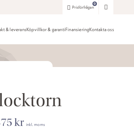
0
Prisförfrågan
akt & leverans
Köpvillkor & garanti
Finansiering
Kontakta oss
locktorn
375
kr
inkl. moms