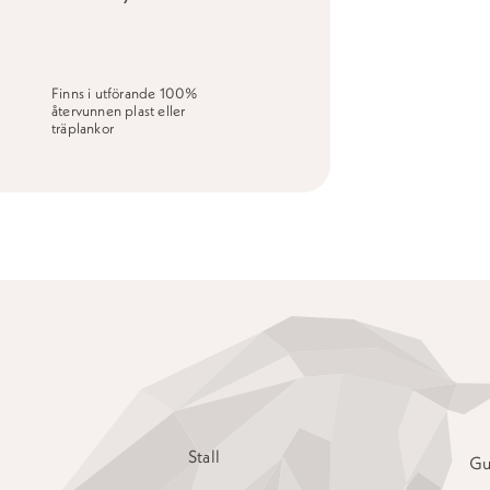
Finns i utförande 100%
återvunnen plast eller
träplankor
Stall
Gu