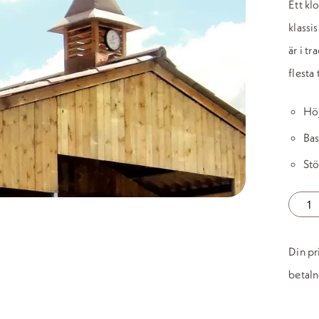
Ett kl
klassis
är i t
flesta 
Hö
Bas
Stö
Klockt
mäng
Din pr
betaln