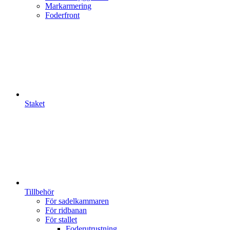
Markarmering
Foderfront
Staket
Tillbehör
För sadelkammaren
För ridbanan
För stallet
Foderutrustning