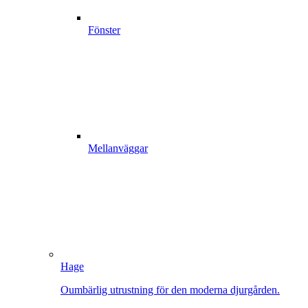
Fönster
Mellanväggar
Hage
Oumbärlig utrustning för den moderna djurgården.