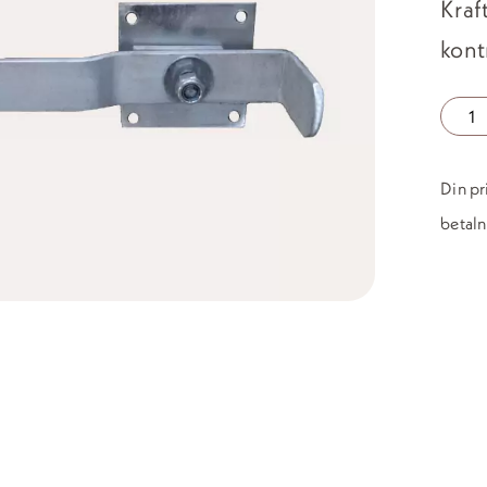
Kraf
kont
Nattlå
mäng
Din pr
betaln