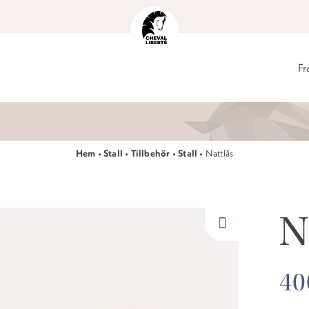
Fr
Hem
•
Stall
•
Tillbehör
•
Stall
•
Nattlås
N
4