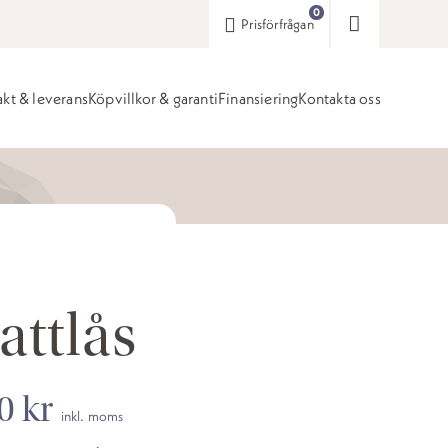
0
Prisförfrågan
akt & leverans
Köpvillkor & garanti
Finansiering
Kontakta oss
attlås
00
kr
inkl. moms