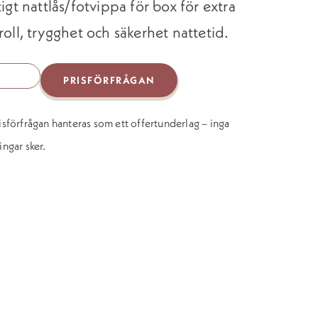
tigt nattlås/fotvippa för box för extra
roll, trygghet och säkerhet nattetid.
s
PRISFÖRFRÅGAN
d
isförfrågan hanteras som ett offertunderlag – inga
ingar sker.