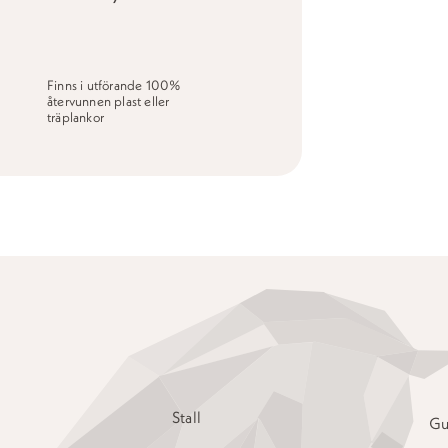
Finns i utförande 100%
återvunnen plast eller
träplankor
Stall
Gu