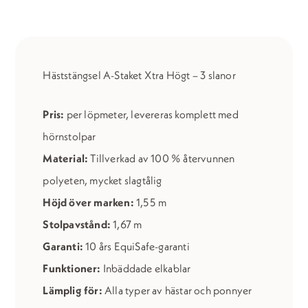
extra
högt
mängd
Häststängsel A-Staket Xtra Högt – 3 slanor
Pris:
per löpmeter, levereras komplett med
hörnstolpar
Material:
Tillverkad av 100 % återvunnen
polyeten, mycket slagtålig
Höjd över marken:
1,55 m
Stolpavstånd:
1,67 m
Garanti:
10 års EquiSafe-garanti
Funktioner:
Inbäddade elkablar
Lämplig för:
Alla typer av hästar och ponnyer