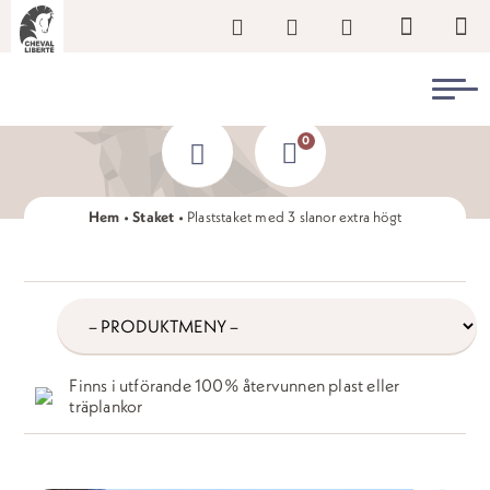
0
Hem
•
Staket
•
Plaststaket med 3 slanor extra högt
/produkter/
produkter
Finns i utförande 100% återvunnen plast eller
träplankor