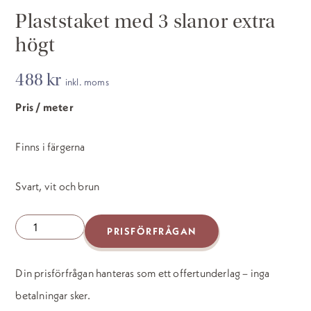
Plaststaket med 3 slanor extra
högt
488
kr
inkl. moms
Pris / meter
Finns i färgerna
Svart, vit och brun
Plaststaket
PRISFÖRFRÅGAN
med
3
Din prisförfrågan hanteras som ett offertunderlag – inga
slanor
betalningar sker.