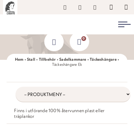
0
Hem
•
Stall
•
Tillbehör
•
Sadelkammare
•
Täckeshängare
•
Täckeshängare Ek
/produkter/
produkter
Finns i utförande 100% återvunnen plast eller
träplankor