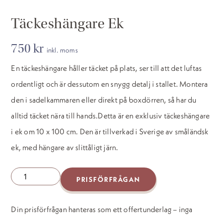
Täckeshängare Ek
750
kr
inkl. moms
En täckeshängare håller täcket på plats, ser till att det luftas
ordentligt och är dessutom en snygg detalj i stallet. Montera
den i sadelkammaren eller direkt på boxdörren, så har du
alltid täcket nära till hands.Detta är en exklusiv täckeshängare
i ek om 10 x 100 cm. Den är tillverkad i Sverige av småländsk
ek, med hängare av slittåligt järn.
Täckeshängare
PRISFÖRFRÅGAN
Ek
mängd
Din prisförfrågan hanteras som ett offertunderlag – inga