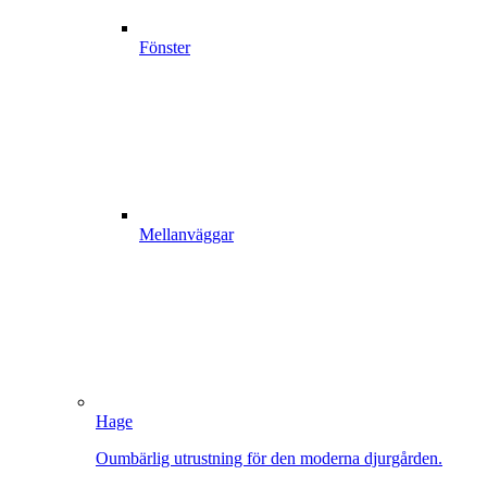
Fönster
Mellanväggar
Hage
Oumbärlig utrustning för den moderna djurgården.