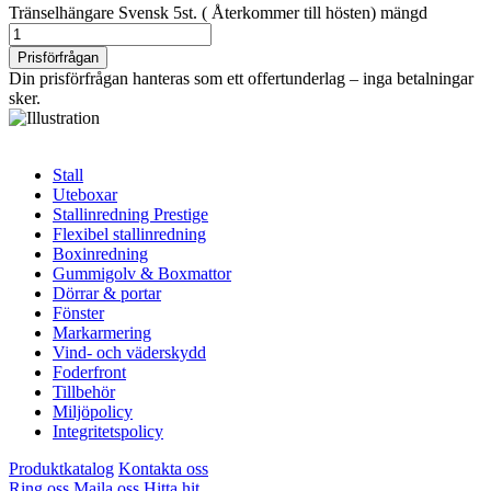
Tränselhängare Svensk 5st. ( Återkommer till hösten) mängd
Prisförfrågan
Din prisförfrågan hanteras som ett offertunderlag – inga betalningar
sker.
Stall
Uteboxar
Stallinredning Prestige
Flexibel stallinredning
Boxinredning
Gummigolv & Boxmattor
Dörrar & portar
Fönster
Markarmering
Vind- och väderskydd
Foderfront
Tillbehör
Miljöpolicy
Integritetspolicy
Produktkatalog
Kontakta oss
Ring oss
Maila oss
Hitta hit