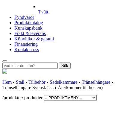
Tvätt
Fyndvaror
Produktkatalog
Kunskapsbank
Frakt & leverans
Köpvillkor & garanti
Finansiering
Kontakta oss
Sök
Hem
•
Stall
•
Tillbehör
•
Sadelkammare
•
Tränselhängare
•
Tränselhängare Svensk 5st. ( Återkommer till hösten)
/produkter/
produkter