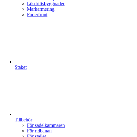
Lösdriftsbyggnader
Markarmering
Foderfront
Staket
Tillbehör
För sadelkammaren
För ridbanan
För stallet