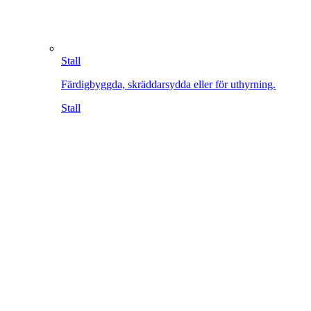
Stall
Färdigbyggda, skräddarsydda eller för uthyrning.
Stall