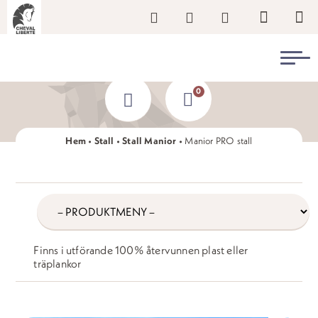
0
Hem
•
Stall
•
Stall Manior
•
Manior PRO stall
/produkter/
produkter
Finns i utförande 100% återvunnen plast eller
träplankor