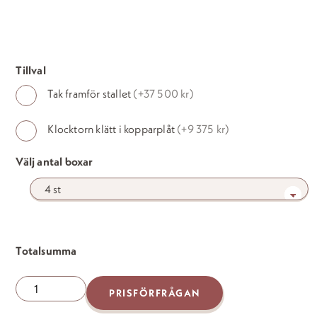
Tak
Tillval
framför
Tak framför stallet
(+37 500 kr)
stallet
Klocktorn
Antal
Klocktorn klätt i kopparplåt
(+9 375 kr)
boxar
Välj antal boxar
*
Totalsumma
Manior
PRISFÖRFRÅGAN
PRO